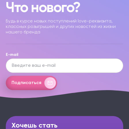
Что нового?
Будь в курсе новых поступлений love-реквизита,
классных розыгрышей и других новостей из жизни
нашего бренда
E-mail
Подписаться
Хочешь стать