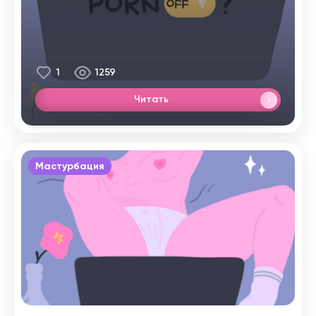
1
1259
Читать
Мастурбация