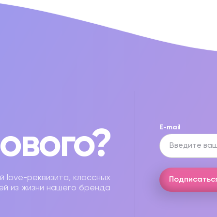
нового?
E-mail
й love-реквизита, классных
Подписатьс
ей из жизни нашего бренда