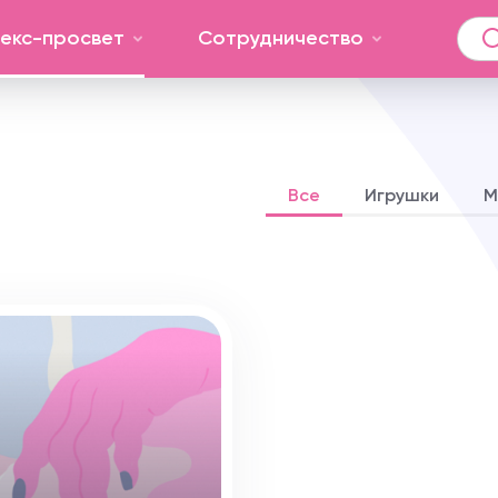
екс-просвет
Сотрудничество
Все
Игрушки
М