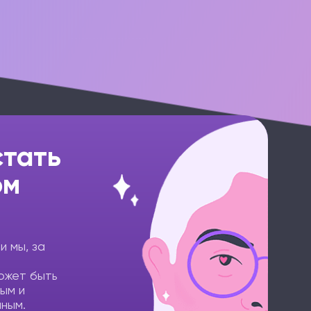
стать
ом
 и мы, за
ожет быть
ным и
ным.