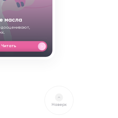
ые масла
недооценивают,
их.
Читать
Наверх