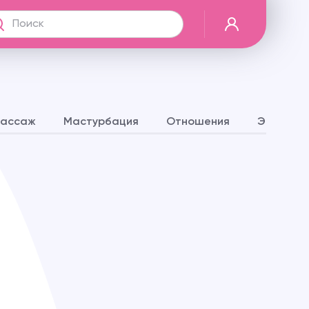
ассаж
Мастурбация
Отношения
Эрогенны