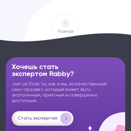
Наверх
Хочешь стать
экспертом Rabby?
Join us! Если ты, как и мы, за качественный
секс-просвет, который может быть
экологичным, приятным и совершенно
доступным.
Стать экспертом