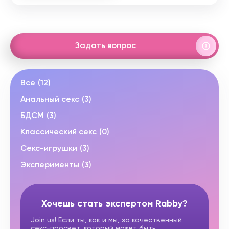
Задать вопрос
Все
(12)
Анальный секс
(3)
БДСМ
(3)
Классический секс
(0)
Секс-игрушки
(3)
Эксперименты
(3)
Хочешь стать экспертом Rabby?
Join us! Если ты, как и мы, за качественный
секс-просвет, который может быть