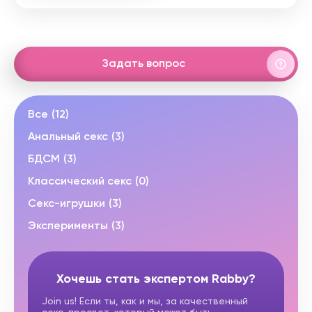
Задать вопрос
Все
(12)
Анальный секс
(3)
БДСМ
(3)
Классический секс
(0)
Секс-игрушки
(3)
Эксперименты
(3)
Хочешь стать экспертом Rabby?
Join us! Если ты, как и мы, за качественный