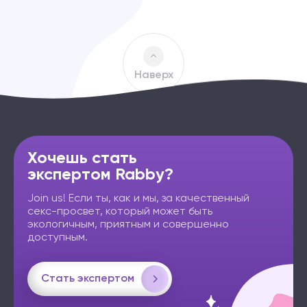
Наверх
Хочешь стать
экспертом Rabby?
Join us! Если ты, как и мы, за качественный
секс-просвет, который может быть
экологичным, приятным и совершенно
доступным.
Стать экспертом