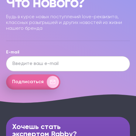
Что нового?
Будь в курсе новых поступлений love-реквизита,
классных розыгрышей и других новостей из жизни
нашего бренда
E-mail
Подписаться
Хочешь стать
экспертом Rabby?