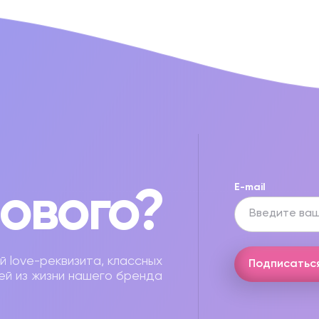
нового?
E-mail
й love-реквизита, классных
Подписатьс
ей из жизни нашего бренда