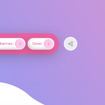
berries
Ozon