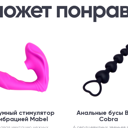
может понрав
умный стимулятор
Анальные бусы B
вибрацией Mabel
Cobra
авая имитацию нежных
6 сердцевидных звеньев 