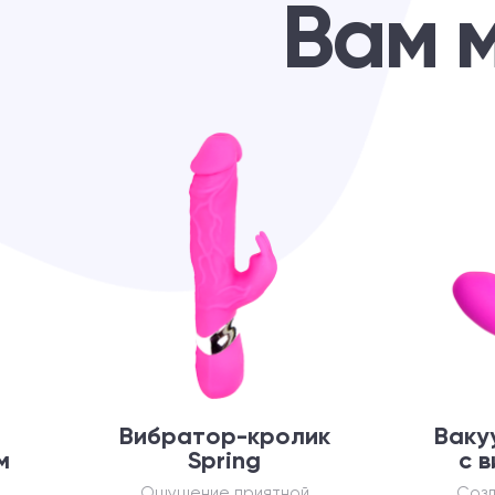
Вам 
Вибратор-кролик
Ваку
м
Spring
с 
Ощущение приятной
Созд