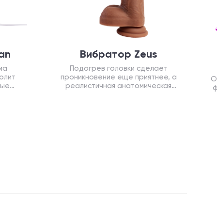
an
Вибратор Zeus
ма
Подогрев головки сделает
олит
проникновение еще приятнее, а
О
ные
реалистичная анатомическая
ф
обавят
форма пениса и яичек подарит
м.
массу удовольствий.