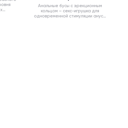
ровня
Анальные бусы с эрекционным
ых
кольцом – секс-игрушка для
одновременной стимуляции ануса
и увеличения длительности
полового акта