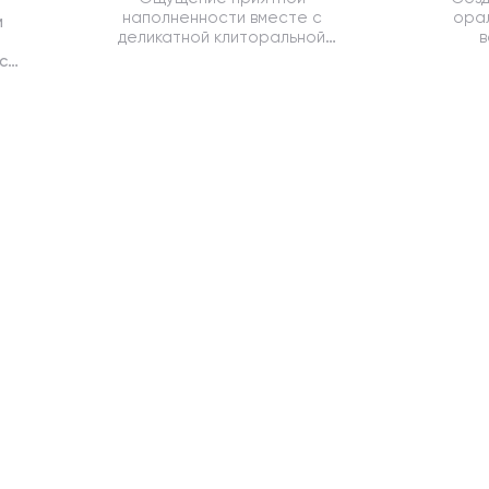
наполненности вместе с
орал
м
деликатной клиторальной
в
стимуляцией дарят яркие
обеспе
са
продолжительные оргазмы