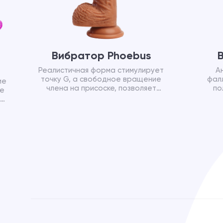
Вибратор Phoebus
Реалистичная форма стимулирует
А
точку G, а свободное вращение
фал
ие
члена на присоске, позволяет
по
ые
достигнуть яркого оргазма.
ощуще
о