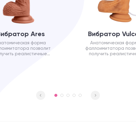
Вибратор Ares
Вибратор Vulc
натомическая форма
Анатомическая фор
лоимитатора позволит
фаллоимитатора позв
лучить реалистичные
получить реалистич
ния, а вибрации добавят
ощущения, а вибрации д
строты ощущениям.
остроты ощущения