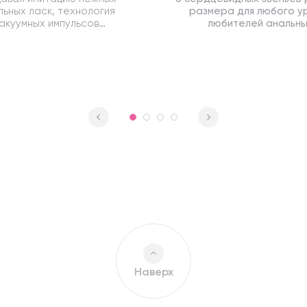
ьных ласк, технология
размера для любого у
акуумных импульсов
любителей анальн
чивает яркие интенсивные
проникновений
оргазмы
Наверх