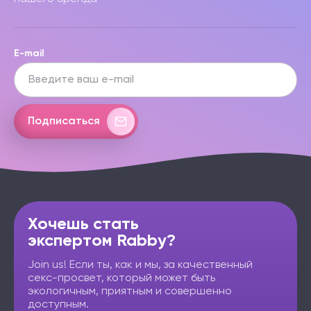
E-mail
Подписаться
Хочешь стать
экспертом Rabby?
Join us! Если ты, как и мы, за качественный
секс-просвет, который может быть
экологичным, приятным и совершенно
доступным.