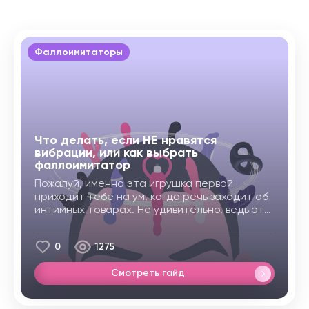
Фаллоимитаторы
Что делать, если НЕ нравятся
вибрации, или как выбрать
фаллоимитатор
Пожалуй, именно эта игрушка первой
приходит тебе на ум, когда речь заходит об
интимных товарах. Не удивительно, ведь это
самый простой надежный и понятный love-
девайс. За что мы его и любим.
Подготовили
0
1275
для тебя небольшие инструкции, как
выбрать тот самый фаллоимитатор
Смотреть гайд