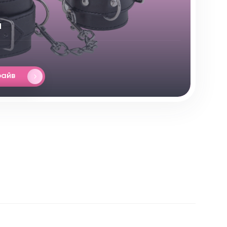
и
райв