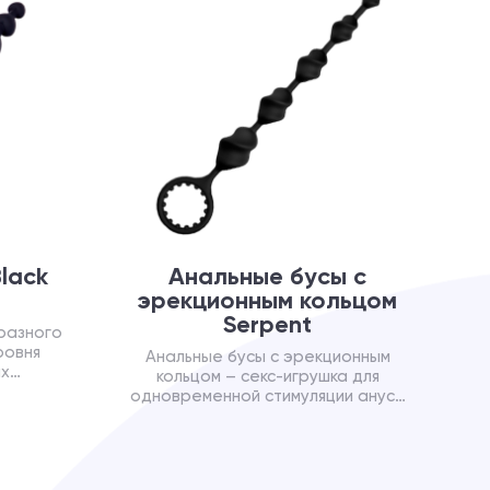
lack
Анальные бусы с
эрекционным кольцом
Serpent
разного
ровня
Анальные бусы с эрекционным
ых
кольцом – секс-игрушка для
одновременной стимуляции ануса
и увеличения длительности
полового акта