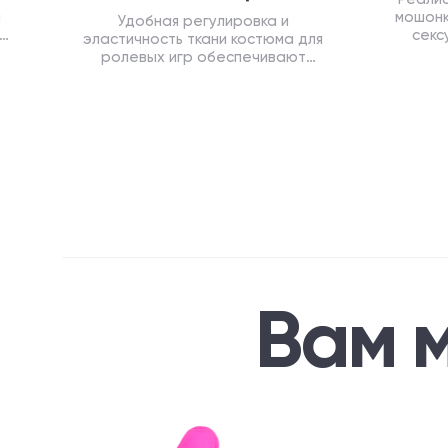
а
мошонк
Удобная регулировка и
ля
секс
эластичность ткани костюма для
 G
ролевых игр обеспечивают
идеальную посадку по фигуре и
делают размер костюма
универсальным
Вам 