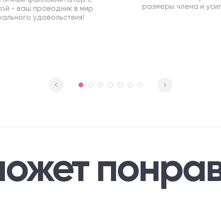
размеры члена и уси
ой - ваш проводник в мир
эрекцию
уального удовольствия!
может понрав