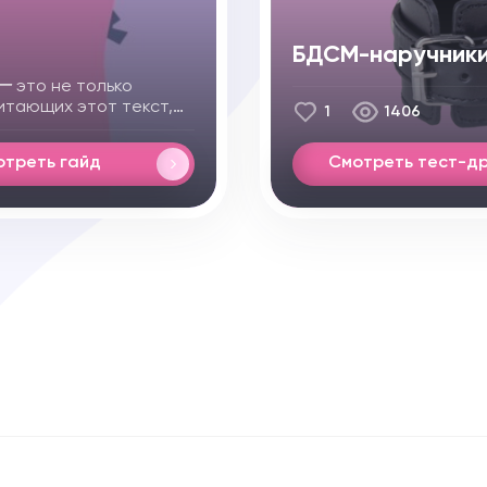
БДСМ-наручник
ー
это не только
читающих этот текст,
1
1406
 раз шлепали, давали
о держали за шею во
отреть гайд
Смотреть тест-д
 в клуб БДСМ. Но если
сскажем немного