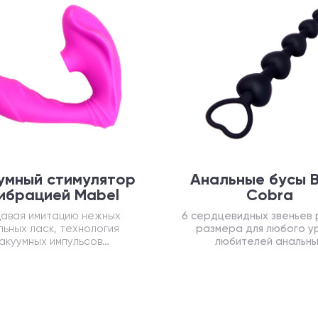
умный стимулятор
Анальные бусы B
вибрацией Mabel
Cobra
авая имитацию нежных
6 сердцевидных звеньев 
ьных ласк, технология
размера для любого у
акуумных импульсов
любителей анальн
чивает яркие интенсивные
проникновений
оргазмы