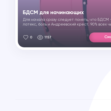
БДСМ для начинающих
Для начала сразу следует понять, что БДСМ
латекс, боль и Андреевский крест. 90% всех 
его пробовали. Да-да, если ты или тебя хоть
легкие пощечины, удерживали руки или крепк
См
0
1157
время секса (и не только)
ー
добро пожаловать
ты хочешь пойти ступенью выше, здесь мы ра
больше про доминирование и подчинение.