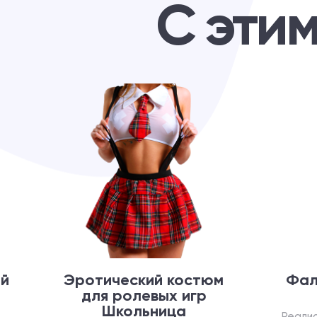
С эти
й
Эротический костюм
Фал
для ролевых игр
Школьница
Реали