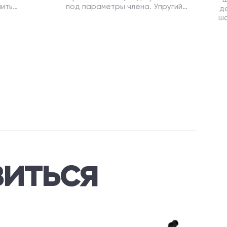
лить
под параметры члена. Упругий
д
вход обеспечивает плотный, но
ш
нежный обхват
иться