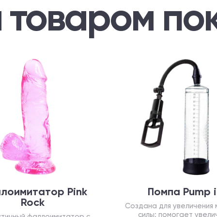
м товаром по
лоимитатор Pink
Помпа Pump i
Rock
Создана для увеличения 
силы: помогает увели
стичный фаллоимитатор с