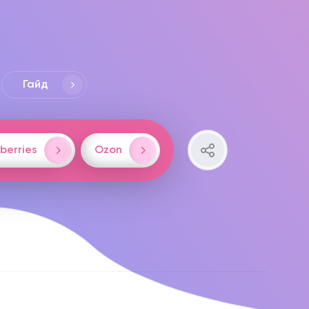
Гайд
berries
Ozon