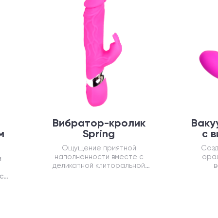
Вибратор-кролик
Ваку
м
Spring
с 
Ощущение приятной
Созд
наполненности вместе с
орал
м
деликатной клиторальной
в
стимуляцией дарят яркие
обеспе
са
продолжительные оргазмы