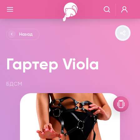
Назад
Гартер Viola
БДСМ