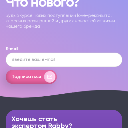
Что нового?
Будь в курсе новых поступлений love-реквизита,
классных розыгрышей и других новостей из жизни
нашего бренда
E-mail
Подписаться
Хочешь стать
экспертом Rabby?