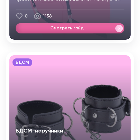
пробовали. Да-да, если ты или тебя хоть раз
шлепали, давали легкие пощечины,
0
1158
удерживали руки или крепко держали за
шею во время секса (и не только)
ー
добро
Смотреть гайд
пожаловать в клуб БДСМ. Но если ты хочешь
пойти ступенью выше, здесь мы расскажем
немного больше про доминирование и
подчинение.
БДСМ
БДСМ-наручники